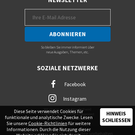
So bleiben Sie immer informiert über
neue Ausgaben, Themen, etc.
SOZIALE NETZWERKE
Facebook
Instagram
Mit immer neuem Newsfeed wird
Diese Seite verwendet Cookies für
HINWEIS
unsere Online-Community begeistert
funktionale und analytische Zwecke. Lesen
SCHLIESSEN
Sie unsere
Cookie-Richtlinien
für weitere
Informationen. Durch die Nutzung dieser
der Vinschger © 2026 - Alle Rechte vorbehalten