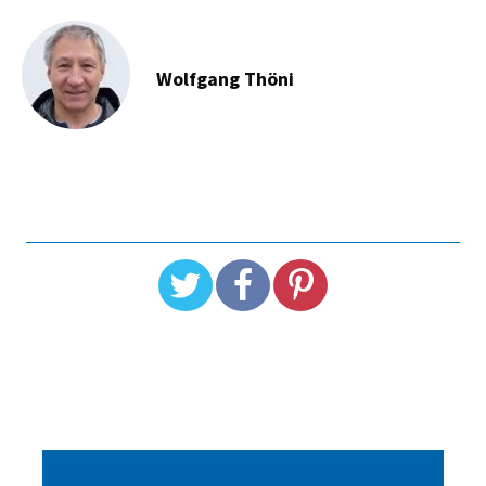
Wolfgang Thöni