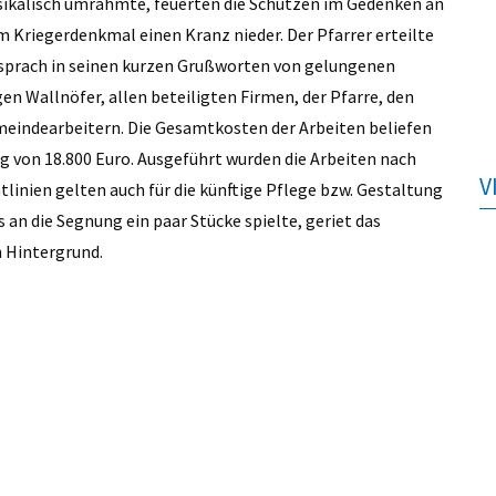
usikalisch umrahmte, feuerten die Schützen im Gedenken an
m Kriegerdenkmal einen Kranz nieder. Der Pfarrer erteilte
 sprach in seinen kurzen Grußworten von gelungenen
n Wallnöfer, allen beteiligten Firmen, der Pfarre, den
eindearbeitern. Die Gesamtkosten der Arbeiten beliefen
ag von 18.800 Euro. Ausgeführt wurden die Arbeiten nach
V
inien gelten auch für die künftige Pflege bzw. Gestaltung
 an die Segnung ein paar Stücke spielte, geriet das
n Hintergrund.