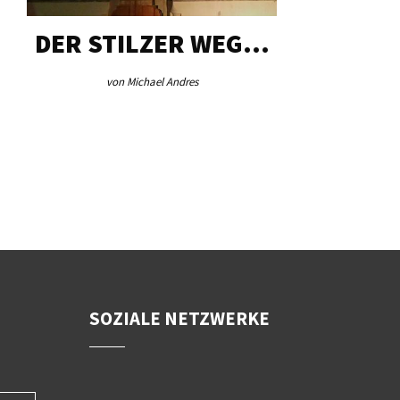
DER STILZER WEG…
AEB VI
von Michael Andres
von Re
SOZIALE NETZWERKE