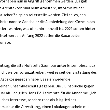
 Vorhaben nun in Angriff genommen werden. „Es gab
e Architekten sind beim Arbeiten“, informierte der
scher Zeitplan sei erstellt worden. Ziel sei es, den
hritt nannte Ganthaler die Aussiedelung der Küche in das
ert werden, was ohnehin sinnvoll ist. 2021 sollen hinter
chtet werden. Anfang 2022 sollen die Bauarbeiten
Monate.
ntrag, die alte Hofstelle Saumoar unter Ensembleschutz
cht weiter voranzutreiben, weil es seit der Erstellung des
Aspekte gegeben habe. Es seien weder die
 einen Ensembleschutz gegeben. Die 5 Einsprüche gegen
uar ab. Lediglich Hans Pöll stimmte für die Annahme. „Ich
iches Interesse, sondern rede als Mitglied des
l ersuchte die Verwaltung, einen Lokalaugenschein mit