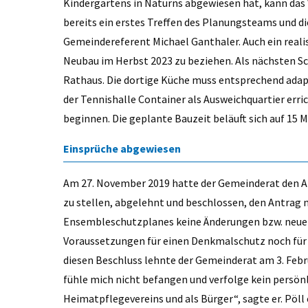
Kindergartens in Naturns abgewiesen hat, kann das
bereits ein erstes Treffen des Planungsteams und di
Gemeindereferent Michael Ganthaler. Auch ein realisti
Neubau im Herbst 2023 zu beziehen. Als nächsten Sc
Rathaus. Die dortige Küche muss entsprechend adapti
der Tennishalle Container als Ausweichquartier erri
beginnen. Die geplante Bauzeit beläuft sich auf 15 
Einsprüche abgewiesen
Am 27. November 2019 hatte der Gemeinderat den A
zu stellen, abgelehnt und beschlossen, den Antrag ni
Ensembleschutzplanes keine Änderungen bzw. neue 
Voraussetzungen für einen Denkmalschutz noch für
diesen Beschluss lehnte der Gemeinderat am 3. Febr
fühle mich nicht befangen und verfolge kein persönl
Heimatpflegevereins und als Bürger“, sagte er. Pöl