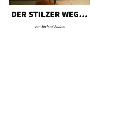
DER STILZER WEG…
AEB VI
von Michael Andres
von Re