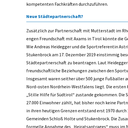
kompetenten Fachkräften durchzuführen.
Neue Städtepartnerschaft?
Zusätzlich zur Partnerschaft mit Mutterstadt im Rhei
engen Freundschaft mit Axams in Tirol könnte die 
Wie Andreas Heidegger und die Sportreferentin Astri
Stukenbrock am 17. Dezember 2019 einstimmig besc
Städtepartnerschaft zu beantragen. Laut Heidegger u
freundschaftliche Beziehungen zwischen den Sport
Insgesamt waren seither über 500 junge Fußballer au
Nord-osten Nordrhein-Westfalens liegt. Die ersten 
„Stille Hilfe für Südtirol“ zustande gekommen. Die 
27.000 Einwohner zählt, hat bisher noch keine Part
in ihren heutigen Grenzen entstand erst 1970 dur
Gemeinden Schloß Holte und Stukenbrock. Die Zusam
formelle Annahme des „Heiratsantrages“ muss im 