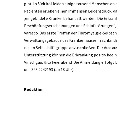
gibt. In Südtirol leiden einige tausend Menschen a
Patienten erleben einen immensen Leidensdruck, da 
‚eingebildete Kranke’ behandelt werden. Die Erkra
Erschöpfungserscheinungen und Schlafstörungen“, s
Varesco. Das erste Treffen der Fibromyalgie-Selbst
Verwaltungsgebäude des Krankenhauses in Schlanders 
neuen Selbsthilfegruppe anzuschließen. Der Austau
Unterstützung können die Erkrankung positiv beeinfl
Vinschgau. Rita Feierabend. Die Anmeldung erfolgt 
und 348 2242193 (ab 18 Uhr).
Redaktion