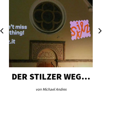
DER STILZER WEG…
AEB VI
von Michael Andres
von Re