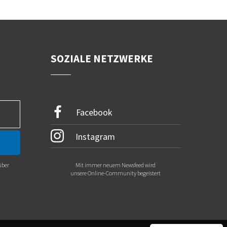
SOZIALE NETZWERKE
Facebook
Instagram
über
Mit immer neuem Newsfeed wird
.
unsere Online-Community begeistert