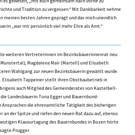
 sei es gewesen, „mit euch gemeinsam nach vorne zu
hichte und Tradition zu vergessen.“ Mit Dankbarkeit nehme
in meinen besten Jahren geprägt und das mich unendlich
äuerin „war mir persönlich viel mehr Ehre als Amt.“
le weiteren Vertreterinnen im Bezirksbäuerinnenrat neu:
 Münstertal), Magdalena Mair (Martell) und Elisabeth
eiteren Wahlgang zur neuen Bezirksbäuerin gewählt wurde.
e. Elisabeth Tappeiner stellt ihren Obstbaubetrieb in
übrigens auch Mitglied des Gemeinderates von Kastelbell-
, die Landesbäuerin Tona Egger und Bauernbund-
Ansprachen die ehrenamtliche Tätigkeit des bisherigen
an der Spitze und riefen den neuen Rat dazu auf, ebenso
r heutigen Klausurtagung des Bauernbundes in Bozen hörte
, sagte Prugger.