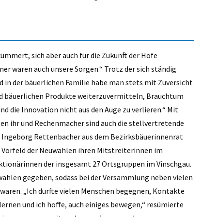
DER STILZER WE
von Michael Andres
ümmert, sich aber auch für die Zukunft der Höfe
ner waren auch unsere Sorgen.“ Trotz der sich ständig
 in der bäuerlichen Familie habe man stets mit Zuversicht
nd bäuerlichen Produkte weiterzuvermitteln, Brauchtum
nd die Innovation nicht aus den Auge zu verlieren.“ Mit
ben ihr und Rechenmacher sind auch die stellvertretende
nd Ingeborg Rettenbacher aus dem Bezirksbäuerinnenrat
Vorfeld der Neuwahlen ihren Mitstreiterinnen im
ktionärinnen der insgesamt 27 Ortsgruppen im Vinschgau.
uwahlen gegeben, sodass bei der Versammlung neben vielen
 waren. „Ich durfte vielen Menschen begegnen, Kontakte
ernen und ich hoffe, auch einiges bewegen,“ resümierte