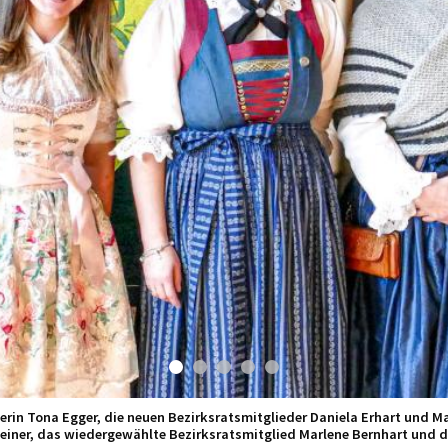
mte Bezirksbäuerinnenrat ausgeschieden (v.r.): Ingeborg Rettenbacher, 
und Evi Köck.