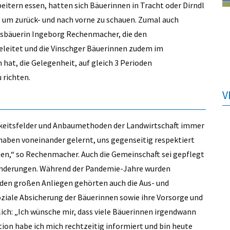
itern essen, hatten sich Bäuerinnen in Tracht oder Dirndl
 um zurück- und nach vorne zu schauen. Zumal auch
ksbäuerin Ingeborg Rechenmacher, die den
eleitet und die Vinschger Bäuerinnen zudem im
hat, die Gelegenheit, auf gleich 3 Perioden
 richten.
V
gkeitsfelder und Anbaumethoden der Landwirtschaft immer
haben voneinander gelernt, uns gegenseitig respektiert
en,“ so Rechenmacher. Auch die Gemeinschaft sei gepflegt
nderungen. Während der Pandemie-Jahre wurden
 den großen Anliegen gehörten auch die Aus- und
oziale Absicherung der Bäuerinnen sowie ihre Vorsorge und
ch: „Ich wünsche mir, dass viele Bäuerinnen irgendwann
on habe ich mich rechtzeitig informiert und bin heute