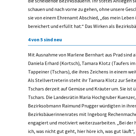
die scheidende Bezirksbäuerin. Ihr stetes Anliegen
schauen und nach vorne zu gehen, ohne unsere Gesc
sie von einem Ehrenamt Abschied, „das mein Leben 
bereichert und erfüllt hat.“ Das Wirken als Bezirksb
4 von 5 sind neu
Mit Ausnahme von Marlene Bernhart aus Prad sind al
Daniela Erhard (Kortsch), Tamara Klotz (Taufers im
Tappeiner (Tschars), die ihres Zeichens in einem w
Als Stellvertreterin steht ihr Tamara Klotz zur Seit
Tschars derzeit auf Gemüse und Kräuter um. Sie ist 
Tschars. Die Landesrätin Maria Hochgruber Kuenzer
Bezirksobmann Raimund Prugger würdigten in ihren 
Bezirksbäuerinnenrates mit Ingeborg Rechenmacher 
engagiert und motiviert weiterzuarbeiten. „Bei de
ich, was nicht gut geht, hier höre ich, was gut läuft“