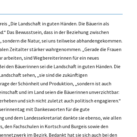
is „Die Landschaft in guten Händen. Die Bäuerin als
d.“ Das Bewusstsein, dass in der Beziehung zwischen
t, sondern die Natur, sei uns teilweise abhandengekommen.
alen Zeitalter stärker wahrgenommen. „Gerade die Frauen
ur arbeiten, sind Wegbereiterinnen für ein neues
ei den Bäuerinnen sei die Landschaft in guten Händen. Die
Landschaft sehen, „sie sind die zukünftigen
Frage der Schönheit und Produktion, „sondern ist auch
inschaft und im Land seien die Bäuerinnen unverzichtbar:
erheben und sich nicht zuletzt auch politisch engagieren.“
erinnentag mit Dankesworten für die gute
g und dem Landessekretariat dankte sie ebenso, wie allen
, den Fachschulen in Kortsch und Burgeis sowie den
nnetzwerk im Bezirk. Bedankt hat sie sich auch bei den