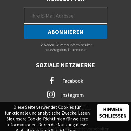
So bleiben Sie immer informiert über
neue Ausgaben, Themen, etc.
SOZIALE NETZWERKE
Facebook
Instagram
Mit immer neuem Newsfeed wird
Diese Seite verwendet Cookies für
HINWEIS
unsere Online-Community begeistert
funktionale und analytische Zwecke. Lesen
SCHLIESSEN
Sie unsere
Cookie-Richtlinien
für weitere
Informationen. Durch die Nutzung dieser
der Vinschger © 2026 - Alle Rechte vorbehalten
Website erklären Sie sich damit