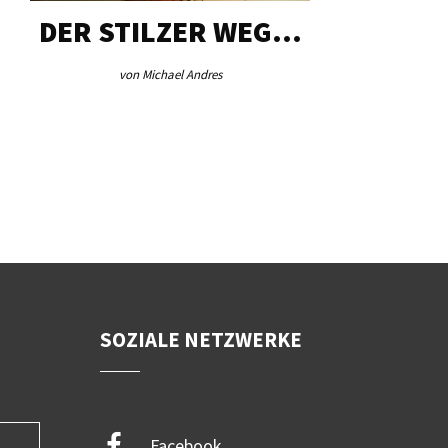
DER STILZER WEG…
AEB VI
von Michael Andres
von Re
SOZIALE NETZWERKE
Facebook