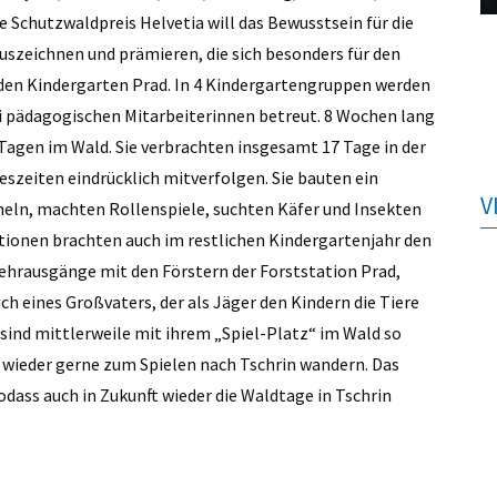
 Schutzwaldpreis Helvetia will das Bewusstsein für die
szeichnen und prämieren, die sich besonders für den
 den Kindergarten Prad. In 4 Kindergartengruppen werden
wei pädagogischen Mitarbeiterinnen betreut. 8 Wochen lang
 Tagen im Wald. Sie verbrachten insgesamt 17 Tage in der
szeiten eindrücklich mitverfolgen. Sie bauten ein
V
heln, machten Rollenspiele, suchten Käfer und Insekten
ktionen brachten auch im restlichen Kindergartenjahr den
ehrausgänge mit den Förstern der Forststation Prad,
h eines Großvaters, der als Jäger den Kindern die Tiere
 sind mittlerweile mit ihrem „Spiel-Platz“ im Wald so
r wieder gerne zum Spielen nach Tschrin wandern. Das
odass auch in Zukunft wieder die Waldtage in Tschrin