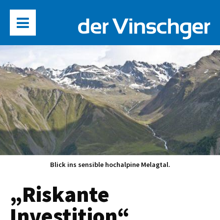
Blick ins sensible hochalpine Melagtal.
„Riskante
Investition“