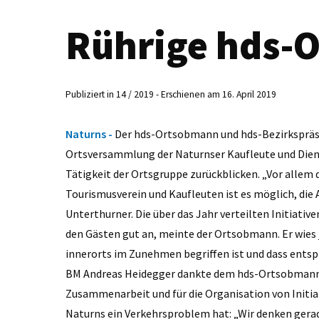
Rührige hds-
Publiziert in 14 / 2019 - Erschienen am 16. April 2019
Naturns -
Der hds-Ortsobmann und hds-Bezirkspräsi
Ortsversammlung der Naturnser Kaufleute und Diens
Tätigkeit der Ortsgruppe zurückblicken. „Vor allem
Tourismusverein und Kaufleuten ist es möglich, die A
Unterthurner. Die über das Jahr verteilten Initiat
den Gästen gut an, meinte der Ortsobmann. Er wies j
innerorts im Zunehmen begriffen ist und dass ent
BM Andreas Heidegger dankte dem hds-Ortsobmann u
Zusammenarbeit und für die Organisation von Initiat
Naturns ein Verkehrsproblem hat: „Wir denken gerad