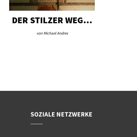
DER STILZER WEG…
AEB VI
von Michael Andres
von Re
SOZIALE NETZWERKE