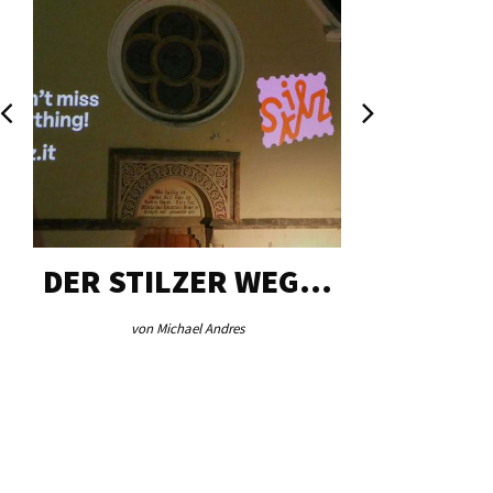
DER STILZER WEG…
AEB VI
von Michael Andres
von Re