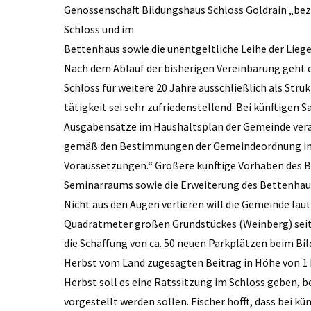
Genossenschaft Bildungshaus Schloss Goldrain „bez
Schloss und im
Bettenhaus sowie die unentgeltliche Leihe der Lieg
Nach dem Ablauf der bisherigen Vereinbarung geht e
Schloss für weitere 20 Jahre ausschließlich als Struk
tätigkeit sei sehr zufriedenstellend. Bei künftigen S
Ausgabensätze im Haushaltsplan der Gemeinde vera
gemäß den Bestimmungen der Gemeindeordnung in g
Voraussetzungen.“ Größere künftige Vorhaben des B
Seminarraums sowie die Erweiterung des Bettenhaus
Nicht aus den Augen verlieren will die Gemeinde lau
Quadratmeter großen Grundstückes (Weinberg) seiten
die Schaffung von ca. 50 neuen Parkplätzen beim Bil
Herbst vom Land zugesagten Beitrag in Höhe von 1 M
Herbst soll es eine Ratssitzung im Schloss geben, b
vorgestellt werden sollen. Fischer hofft, dass bei 