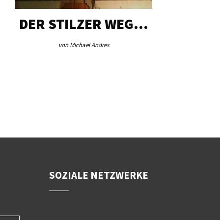
DER STILZER WEG…
AEB VI
von Michael Andres
von Re
SOZIALE NETZWERKE