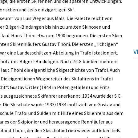
nge, die ersten Skirennen und die späteren Entwicklungen.
orischen und teils einzigartigen Ski-
um“ von Luis Weger aus Mals. Die Palette reicht von
r Bilgeri-Bindungen bis hin zu uralten Skihosen und
at laut Hans Thöni etwa um 1900 begonnen. Die ersten Skier
ten Skirennläufers Gustav Thöni. Die ersten „richtigen“
V
war eine Landesschützen-Abteilung in Trafoi stationiert.
holz mit Bilgeri-Bindungen. Nach 1918 blieben mehrere
 laut Thöni die eigentliche Skigeschichte von Trafoi. Auch
. Die eigentlichen Wegbereiter des Skifahrens in Trafoi
“: Gustav Ortler (1944 in Polen gefallen) und Fritz
als ausgezeichnete Skifahrer anerkannt. 1934 wurde der S.C.
. Die Skischule wurde 1933/1934 inoffiziell von Gustav und
kischule Trafoi und Sulden mit Hilfe eines Skilehrers aus dem
r es der Skipionier und herausragende Rennläufer aus
Roland Thöni, der den Skischulbetrieb wieder aufleben ließ.