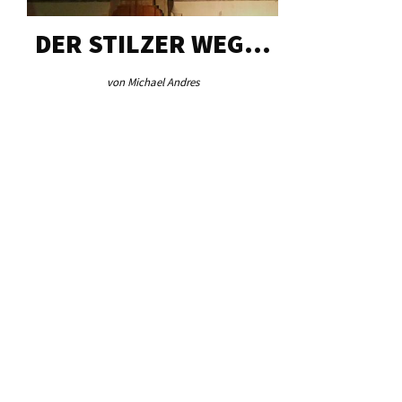
DER STILZER WEG…
AEB VI
von Michael Andres
von Re