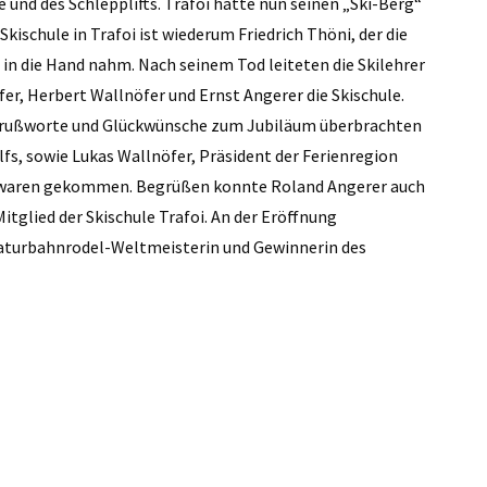
e und des Schlepplifts. Trafoi hatte nun seinen „Ski-Berg“
ischule in Trafoi ist wiederum Friedrich Thöni, der die
 in die Hand nahm. Nach seinem Tod leiteten die Skilehrer
öfer, Herbert Wallnöfer und Ernst Angerer die Skischule.
r. Grußworte und Glückwünsche zum Jubiläum überbrachten
fs, sowie Lukas Wallnöfer, Präsident der Ferienregion
en waren gekommen. Begrüßen konnte Roland Angerer auch
Mitglied der Skischule Trafoi. An der Eröffnung
aturbahnrodel-Weltmeisterin und Gewinnerin des