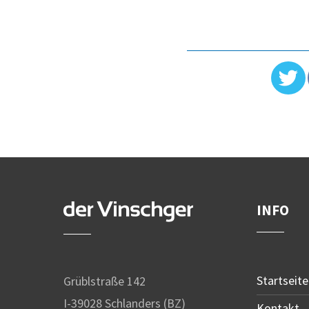
INFO
Startseite
Grüblstraße 142
I-39028 Schlanders (BZ)
Kontakt