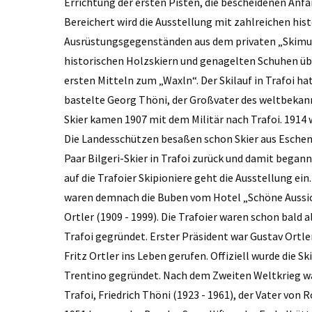
Errichtung der ersten Pisten, die bescheidenen Anfä
Bereichert wird die Ausstellung mit zahlreichen hist
Ausrüstungsgegenständen aus dem privaten „Skimuse
historischen Holzskiern und genagelten Schuhen übe
ersten Mitteln zum „Waxln“. Der Skilauf in Trafoi h
bastelte Georg Thöni, der Großvater des weltbekann
Skier kamen 1907 mit dem Militär nach Trafoi. 1914 
Die Landesschützen besaßen schon Skier aus Eschen
Paar Bilgeri-Skier in Trafoi zurück und damit begann
auf die Trafoier Skipioniere geht die Ausstellung ein
waren demnach die Buben vom Hotel „Schöne Aussicht
Ortler (1909 - 1999). Die Trafoier waren schon bald 
Trafoi gegründet. Erster Präsident war Gustav Ortler
Fritz Ortler ins Leben gerufen. Offiziell wurde die S
Trentino gegründet. Nach dem Zweiten Weltkrieg wa
Trafoi, Friedrich Thöni (1923 - 1961), der Vater von 