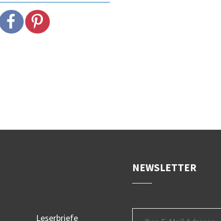
DER STILZER WE
von Michael Andres
NEWSLETTER
Leserbriefe