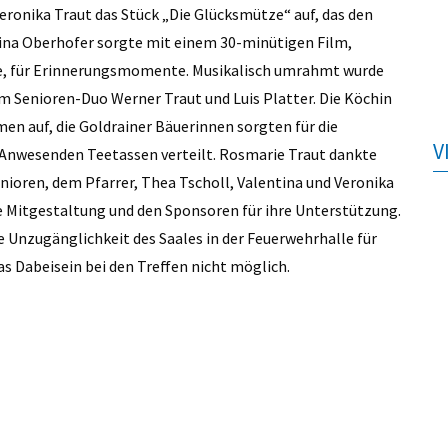
eronika Traut das Stück „Die Glücksmütze“ auf, das den
tina Oberhofer sorgte mit einem 30-minütigen Film,
de, für Erinnerungsmomente. Musikalisch umrahmt wurde
m Senioren-Duo Werner Traut und Luis Platter. Die Köchin
men auf, die Goldrainer Bäuerinnen sorgten für die
V
 Anwesenden Teetassen verteilt. Rosmarie Traut dankte
nioren, dem Pfarrer, Thea Tscholl, Valentina und Veronika
e Mitgestaltung und den Sponsoren für ihre Unterstützung.
e Unzugänglichkeit des Saales in der Feuerwehrhalle für
as Dabeisein bei den Treffen nicht möglich.