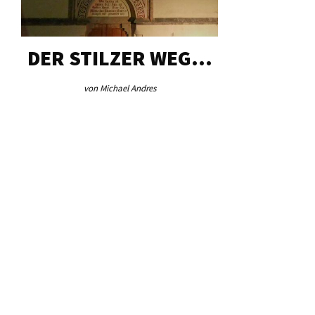
DER STILZER WEG…
AEB VI
von Michael Andres
von Re