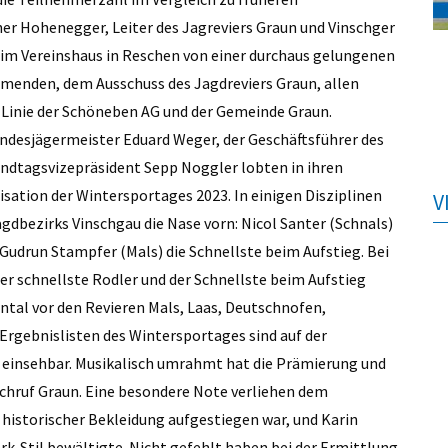
er Hohenegger, Leiter des Jagreviers Graun und Vinschger
g im Vereinshaus in Reschen von einer durchaus gelungenen
hmenden, dem Ausschuss des Jagdreviers Graun, allen
r Linie der Schöneben AG und der Gemeinde Graun.
andesjägermeister Eduard Weger, der Geschäftsführer des
andtagsvizepräsident Sepp Noggler lobten in ihren
sation der Wintersportages 2023. In einigen Disziplinen
V
gdbezirks Vinschgau die Nase vorn: Nicol Santer (Schnals)
 Gudrun Stampfer (Mals) die Schnellste beim Aufstieg. Bei
er schnellste Rodler und der Schnellste beim Aufstieg
ntal vor den Revieren Mals, Laas, Deutschnofen,
 Ergebnislisten des Wintersportages sind auf der
einsehbar. Musikalisch umrahmt hat die Prämierung und
schruf Graun. Eine besondere Note verliehen dem
 historischer Bekleidung aufgestiegen war, und Karin
rk-Stil bewältigte. Nicht gefehlt haben bei der Ermittlung