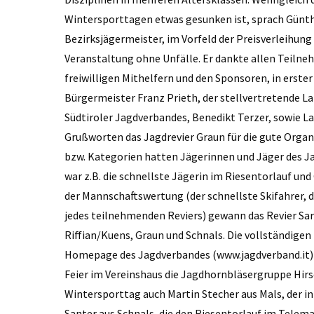
Wintersporttagen etwas gesunken ist, sprach Günth
Bezirksjägermeister, im Vorfeld der Preisverleihun
Veranstaltung ohne Unfälle. Er dankte allen Teilne
freiwilligen Mithelfern und den Sponsoren, in erste
Bürgermeister Franz Prieth, der stellvertretende L
Südtiroler Jagdverbandes, Benedikt Terzer, sowie L
Grußworten das Jagdrevier Graun für die gute Organi
bzw. Kategorien hatten Jägerinnen und Jäger des Ja
war z.B. die schnellste Jägerin im Riesentorlauf und
der Mannschaftswertung (der schnellste Skifahrer, d
jedes teilnehmenden Reviers) gewann das Revier Sar
Riffian/Kuens, Graun und Schnals. Die vollständigen
Homepage des Jagdverbandes (www.jagdverband.it) 
Feier im Vereinshaus die Jagdhornbläsergruppe Hir
Wintersporttag auch Martin Stecher aus Mals, der in
Santer aus Schnals, die den Riesentorlauf im Telema