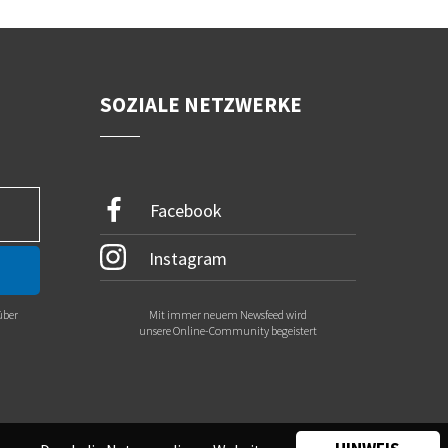
SOZIALE NETZWERKE
Facebook
Instagram
über
Mit immer neuem Newsfeed wird
.
unsere Online-Community begeistert