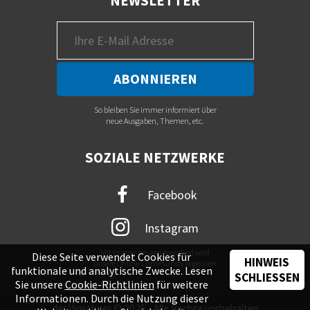
NEWSLETTER
So bleiben Sie immer informiert über
neue Ausgaben, Themen, etc.
SOZIALE NETZWERKE
Facebook
Instagram
Mit immer neuem Newsfeed wird
Diese Seite verwendet Cookies für
HINWEIS
unsere Online-Community begeistert
funktionale und analytische Zwecke. Lesen
SCHLIESSEN
Sie unsere
Cookie-Richtlinien
für weitere
Informationen. Durch die Nutzung dieser
der Vinschger © 2026 - Alle Rechte vorbehalten