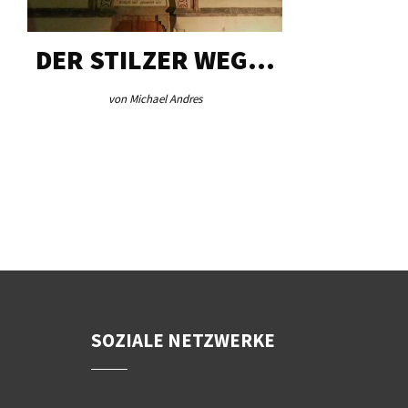
DER STILZER WEG…
AEB VI
von Michael Andres
von Re
SOZIALE NETZWERKE