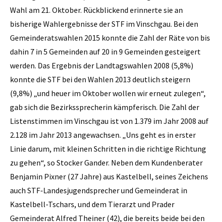
Wahl am 21. Oktober. Rückblickend erinnerte sie an
bisherige Wahlergebnisse der STF im Vinschgau. Bei den
Gemeinderatswahlen 2015 konnte die Zahl der Räte von bis
dahin 7 in 5 Gemeinden auf 20 in 9 Gemeinden gesteigert
werden. Das Ergebnis der Landtagswahlen 2008 (5,8%)
konnte die STF bei den Wahlen 2013 deutlich steigern
(9,8%) „und heuer im Oktober wollen wir erneut zulegen“,
gab sich die Bezirkssprecherin kämpferisch. Die Zahl der
Listenstimmen im Vinschgau ist von 1.379 im Jahr 2008 auf
2.128 im Jahr 2013 angewachsen. „Uns geht es in erster
Linie darum, mit kleinen Schritten in die richtige Richtung
zu gehen“, so Stocker Gander. Neben dem Kundenberater
Benjamin Pixner (27 Jahre) aus Kastelbell, seines Zeichens
auch STF-Landesjugendsprecher und Gemeinderat in
Kastelbell-Tschars, und dem Tierarzt und Prader
Gemeinderat Alfred Theiner (42), die bereits beide bei den