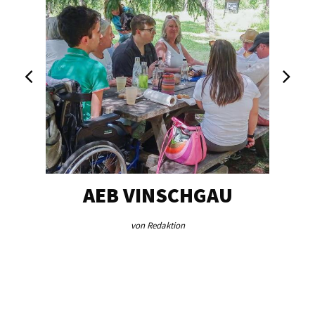
EG…
AEB VINSCHGAU
V
von Redaktion