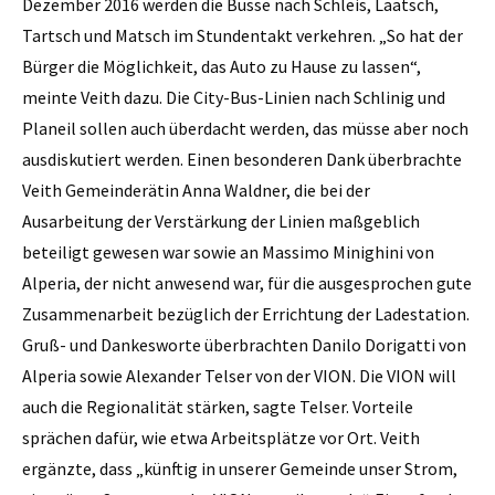
Dezember 2016 werden die Busse nach Schleis, Laatsch,
Tartsch und Matsch im Stundentakt verkehren. „So hat der
Bürger die Möglichkeit, das Auto zu Hause zu lassen“,
meinte Veith dazu. Die City-Bus-Linien nach Schlinig und
Planeil sollen auch überdacht werden, das müsse aber noch
ausdiskutiert werden. Einen besonderen Dank überbrachte
Veith Gemeinderätin Anna Waldner, die bei der
Ausarbeitung der Verstärkung der Linien maßgeblich
beteiligt gewesen war sowie an Massimo Minighini von
Alperia, der nicht anwesend war, für die ausgesprochen gute
Zusammenarbeit bezüglich der Errichtung der Ladestation.
Gruß- und Dankesworte überbrachten Danilo Dorigatti von
Alperia sowie Alexander Telser von der VION. Die VION will
auch die Regionalität stärken, sagte Telser. Vorteile
sprächen dafür, wie etwa Arbeitsplätze vor Ort. Veith
ergänzte, dass „künftig in unserer Gemeinde unser Strom,