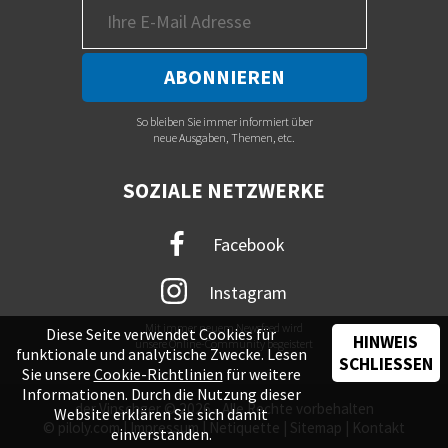
So bleiben Sie immer informiert über
neue Ausgaben, Themen, etc.
SOZIALE NETZWERKE
Facebook
Instagram
Mit immer neuem Newsfeed wird
Diese Seite verwendet Cookies für
HINWEIS
unsere Online-Community begeistert
funktionale und analytische Zwecke. Lesen
SCHLIESSEN
Sie unsere
Cookie-Richtlinien
für weitere
Informationen. Durch die Nutzung dieser
der Vinschger © 2026 - Alle Rechte vorbehalten
Website erklären Sie sich damit
©
piloly.com
|
Impressum
|
Netiquette
|
Sitemap
|
Kontakt
einverstanden.