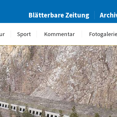
Blätterbare Zeitung
Archi
ur
Sport
Kommentar
Fotogaleri