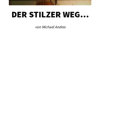
DER STILZER WEG…
AEB VI
von Michael Andres
von Re