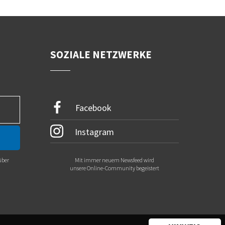
SOZIALE NETZWERKE
Facebook
Instagram
über
Mit immer neuem Newsfeed wird
.
unsere Online-Community begeistert