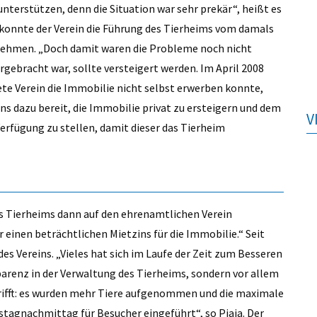
erstützen, denn die Situation war sehr prekär“, heißt es
 konnte der Verein die Führung des Tierheims vom damals
rnehmen. „Doch damit waren die Probleme noch nicht
rgebracht war, sollte versteigert werden. Im April 2008
te Verein die Immobilie nicht selbst erwerben konnte,
ins dazu bereit, die Immobilie privat zu ersteigern und dem
V
Verfügung zu stellen, damit dieser das Tierheim
es Tierheims dann auf den ehrenamtlichen Verein
 einen beträchtlichen Mietzins für die Immobilie.“ Seit
 des Vereins. „Vieles hat sich im Laufe der Zeit zum Besseren
arenz in der Verwaltung des Tierheims, sondern vor allem
trifft: es wurden mehr Tiere aufgenommen und die maximale
stagnachmittag für Besucher eingeführt“, so Piaia. Der