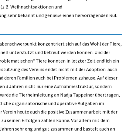
n (z.B. Weihnachtsaktionen und
g sehr bekannt und genieße einen hervorragenden Ruf.
gabenschwerpunkt konzentriert sich auf das Wohl der Tiere,
nell unterstützt und betreut werden können. Und der
problematischen“ Tiere konnten in letzter Zeit endlich ein
rstützung des Vereins endet nicht mit der Adoption: auch
und deren Familien auch bei Problemen zuhause. Auf dieser
en 3 Jahren nicht nur eine Aufnahmestruktur, sondern
 wurde die Tierheimleitung an Nadja Tappeiner übertragen,
mtliche organisatorische und operative Aufgaben im
er Verein heute auch die positive Zusammenarbeit mit der
n zu seinen Erfolgen zählen könne. Vor allem mit dem
2 Jahren sehr eng und gut zusammen und bastelt auch an