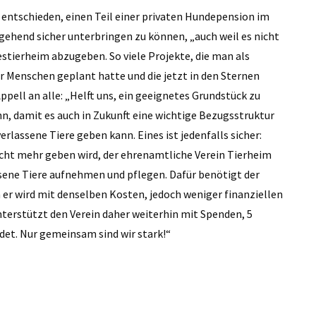
u entschieden, einen Teil einer privaten Hundepension im
ehend sicher unterbringen zu können, „auch weil es nicht
destierheim abzugeben. So viele Projekte, die man als
r Menschen geplant hatte und die jetzt in den Sternen
ppell an alle: „Helft uns, ein geeignetes Grundstück zu
n, damit es auch in Zukunft eine wichtige Bezugsstruktur
erlassene Tiere geben kann. Eines ist jedenfalls sicher:
icht mehr geben wird, der ehrenamtliche Verein Tierheim
sene Tiere aufnehmen und pflegen. Dafür benötigt der
n er wird mit denselben Kosten, jedoch weniger finanziellen
erstützt den Verein daher weiterhin mit Spenden, 5
det. Nur gemeinsam sind wir stark!“