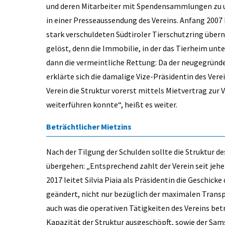
und deren Mitarbeiter mit Spendensammlungen zu unt
in einer Presseaussendung des Vereins. Anfang 2007
stark verschuldeten Südtiroler Tierschutzring übe
gelöst, denn die Immobilie, in der das Tierheim unte
dann die vermeintliche Rettung: Da der neugegründe
erklärte sich die damalige Vize-Präsidentin des Vere
Verein die Struktur vorerst mittels Mietvertrag zur 
weiterführen konnte“, heißt es weiter.
Beträchtlicher Mietzins
Nach der Tilgung der Schulden sollte die Struktur d
übergehen: „Entsprechend zahlt der Verein seit jeher
2017 leitet Silvia Piaia als Präsidentin die Geschicke
geändert, nicht nur bezüglich der maximalen Transp
auch was die operativen Tätigkeiten des Vereins be
Kapazität der Struktur ausgeschöpft, sowie der Sam