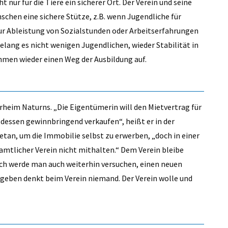
nur für die Tiere ein sicherer Ort. Der Verein und seine
chen eine sichere Stütze, z.B. wenn Jugendliche für
r Ableistung von Sozialstunden oder Arbeitserfahrungen
elang es nicht wenigen Jugendlichen, wieder Stabilität in
hmen wieder einen Weg der Ausbildung auf.
erheim Naturns. „Die Eigentümerin will den Mietvertrag für
tdessen gewinnbringend verkaufen“, heißt er in der
etan, um die Immobilie selbst zu erwerben, „doch in einer
namtlicher Verein nicht mithalten.“ Dem Verein bleibe
lich werde man auch weiterhin versuchen, einen neuen
ufgeben denkt beim Verein niemand. Der Verein wolle und