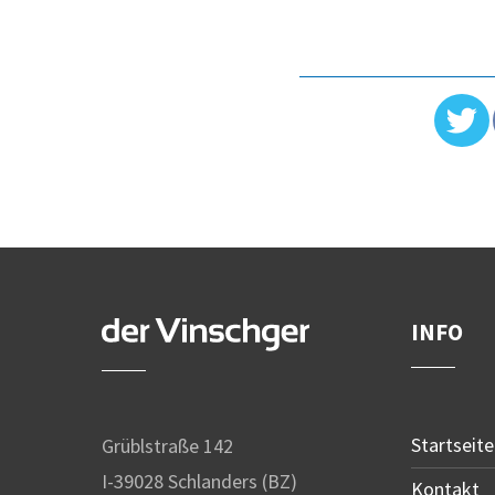
INFO
Startseite
Grüblstraße 142
I-39028 Schlanders (BZ)
Kontakt