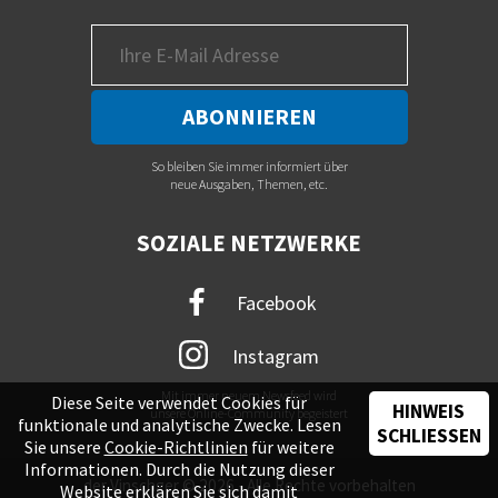
So bleiben Sie immer informiert über
neue Ausgaben, Themen, etc.
SOZIALE NETZWERKE
Facebook
Instagram
Mit immer neuem Newsfeed wird
Diese Seite verwendet Cookies für
HINWEIS
unsere Online-Community begeistert
funktionale und analytische Zwecke. Lesen
SCHLIESSEN
Sie unsere
Cookie-Richtlinien
für weitere
Informationen. Durch die Nutzung dieser
der Vinschger © 2026 - Alle Rechte vorbehalten
Website erklären Sie sich damit