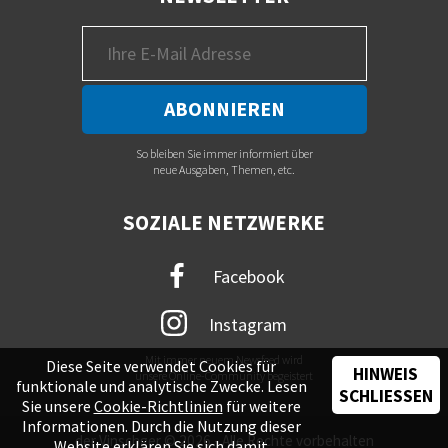
So bleiben Sie immer informiert über
neue Ausgaben, Themen, etc.
SOZIALE NETZWERKE
Facebook
Instagram
Mit immer neuem Newsfeed wird
Diese Seite verwendet Cookies für
HINWEIS
unsere Online-Community begeistert
funktionale und analytische Zwecke. Lesen
SCHLIESSEN
Sie unsere
Cookie-Richtlinien
für weitere
Informationen. Durch die Nutzung dieser
der Vinschger © 2026 - Alle Rechte vorbehalten
Website erklären Sie sich damit