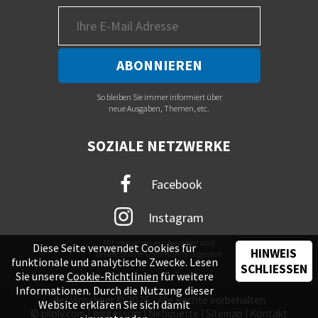
So bleiben Sie immer informiert über
neue Ausgaben, Themen, etc.
SOZIALE NETZWERKE
Facebook
Instagram
Mit immer neuem Newsfeed wird
Diese Seite verwendet Cookies für
HINWEIS
unsere Online-Community begeistert
funktionale und analytische Zwecke. Lesen
SCHLIESSEN
Sie unsere
Cookie-Richtlinien
für weitere
Informationen. Durch die Nutzung dieser
der Vinschger © 2026 - Alle Rechte vorbehalten
Website erklären Sie sich damit
©
piloly.com
|
Impressum
|
Netiquette
|
Sitemap
|
Kontakt