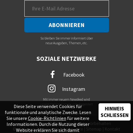
So bleiben Sie immer informiert über
neue Ausgaben, Themen, etc.
SOZIALE NETZWERKE
Facebook
Instagram
Mit immer neuem Newsfeed wird
unsere Online-Community begeistert
Diese Seite verwendet Cookies für
HINWEIS
funktionale und analytische Zwecke. Lesen
SCHLIESSEN
Sie unsere
Cookie-Richtlinien
für weitere
der Vinschger © 2026 - Alle Rechte vorbehalten
Informationen. Durch die Nutzung dieser
©
piloly.com
|
Impressum
|
Netiquette
|
Sitemap
|
Kontakt
Website erklären Sie sich damit