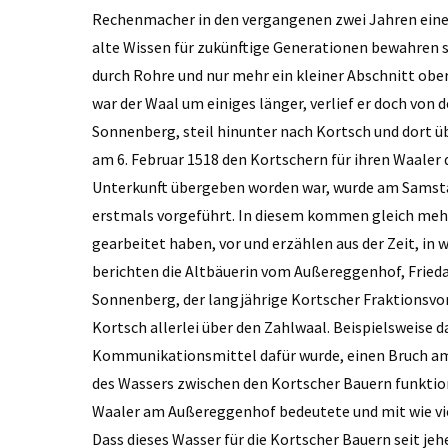
Rechenmacher in den vergangenen zwei Jahren einen
alte Wissen für zukünftige Generationen bewahren soll
durch Rohre und nur mehr ein kleiner Abschnitt ober
war der Waal um einiges länger, verlief er doch von
Sonnenberg, steil hinunter nach Kortsch und dort ü
am 6. Februar 1518 den Kortschern für ihren Waale
Unterkunft übergeben worden war, wurde am Samsta
erstmals vorgeführt. In diesem kommen gleich mehr
gearbeitet haben, vor und erzählen aus der Zeit, in
berichten die Altbäuerin vom Außereggenhof, Frie
Sonnenberg, der langjährige Kortscher Fraktionsvo
Kortsch allerlei über den Zahlwaal. Beispielsweise 
Kommunikationsmittel dafür wurde, einen Bruch am 
des Wassers zwischen den Kortscher Bauern funktio
Waaler am Außereggenhof bedeutete und mit wie vie
Dass dieses Wasser für die Kortscher Bauern seit je