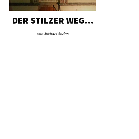
DER STILZER WEG…
AEB VI
von Michael Andres
von Re