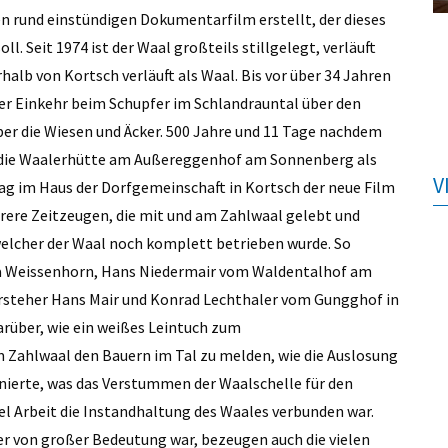
 rund einstündigen Dokumentarfilm erstellt, der dieses
. Seit 1974 ist der Waal großteils stillgelegt, verläuft
halb von Kortsch verläuft als Waal. Bis vor über 34 Jahren
 der Einkehr beim Schupfer im Schlandrauntal über den
ber die Wiesen und Äcker. 500 Jahre und 11 Tage nachdem
r die Waalerhütte am Außereggenhof am Sonnenberg als
V
g im Haus der Dorfgemeinschaft in Kortsch der neue Film
ere Zeitzeugen, die mit und am Zahlwaal gelebt und
 welcher der Waal noch komplett betrieben wurde. So
da Weissenhorn, Hans Niedermair vom Waldentalhof am
rsteher Hans Mair und Konrad Lechthaler vom Gungghof in
darüber, wie ein weißes Leintuch zum
Zahlwaal den Bauern im Tal zu melden, wie die Auslosung
nierte, was das Verstummen der Waalschelle für den
l Arbeit die Instandhaltung des Waales verbunden war.
her von großer Bedeutung war, bezeugen auch die vielen