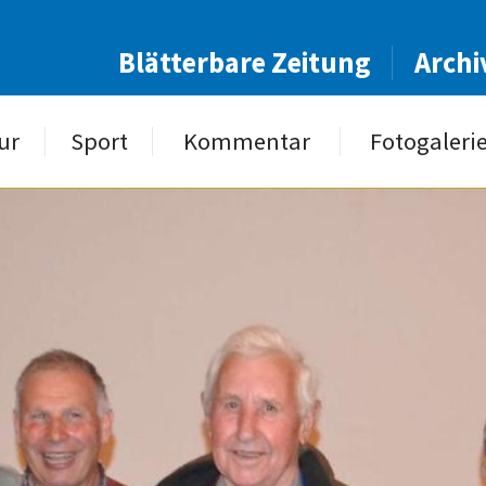
Blätterbare Zeitung
Archi
ur
Sport
Kommentar
Fotogaleri