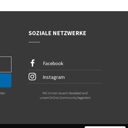
SOZIALE NETZWERKE
Facebook
Instagram
über
Mit immer neuem Newsfeed wird
.
unsere Online-Community begeistert