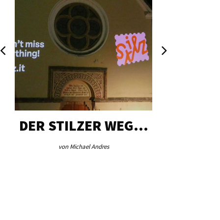
DER STILZER WEG…
AEB VI
von Michael Andres
von Re