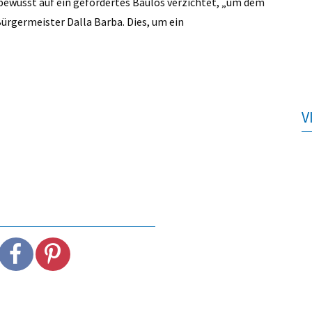
bewusst auf ein gefördertes Baulos verzichtet, „um dem
rgermeister Dalla Barba. Dies, um ein
V