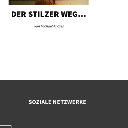
DER STILZER WEG…
AEB VI
von Michael Andres
von Re
SOZIALE NETZWERKE