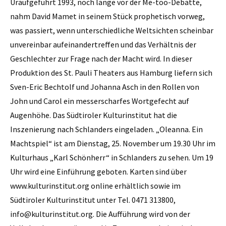
Uraufgeführt 1993, noch lange vor der Me-too-Debatte,
nahm David Mamet in seinem Stück prophetisch vorweg,
was passiert, wenn unterschiedliche Weltsichten scheinbar
unvereinbar aufeinandertreffen und das Verhältnis der
Geschlechter zur Frage nach der Macht wird. In dieser
Produktion des St. Pauli Theaters aus Hamburg liefern sich
Sven-Eric Bechtolf und Johanna Asch in den Rollen von
John und Carol ein messerscharfes Wortgefecht auf
Augenhöhe. Das Südtiroler Kulturinstitut hat die
Inszenierung nach Schlanders eingeladen. „Oleanna. Ein
Machtspiel“ ist am Dienstag, 25. November um 19.30 Uhr im
Kulturhaus „Karl Schönherr“ in Schlanders zu sehen. Um 19
Uhr wird eine Einführung geboten. Karten sind über
www.kulturinstitut.org online erhältlich sowie im
Südtiroler Kulturinstitut unter Tel. 0471 313800,
info@kulturinstitut.org. Die Aufführung wird von der