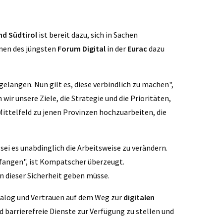
nd Südtirol
ist bereit dazu, sich in Sachen
en des jüngsten
Forum Digital
in der
Eurac
dazu
gelangen. Nun gilt es, diese verbindlich zu machen",
wir unsere Ziele, die Strategie und die Prioritäten,
 Mittelfeld zu jenen Provinzen hochzuarbeiten, die
ei es unabdinglich die Arbeitsweise zu verändern.
ufangen", ist Kompatscher überzeugt.
rn dieser Sicherheit geben müsse.
 Dialog und Vertrauen auf dem Weg zur
digitalen
nd barrierefreie Dienste zur Verfügung zu stellen und