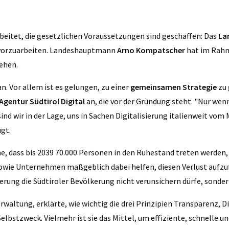
beitet, die gesetzlichen Voraussetzungen sind geschaffen: Das
La
 vorzuarbeiten. Landeshauptmann
Arno Kompatscher
hat im Rahm
gehen.
n. Vor allem ist es gelungen, zu einer
gemeinsamen Strategie
zu 
Agentur Südtirol Digital
an, die vor der Gründung steht. "Nur wenn 
ind wir in der Lage, uns in Sachen Digitalisierung italienweit vom
ugt.
 dass bis 2039 70.000 Personen in den Ruhestand treten werden, s
 sowie Unternehmen maßgeblich dabei helfen, diesen Verlust aufz
ierung die Südtiroler Bevölkerung nicht verunsichern dürfe, sonde
erwaltung, erklärte, wie wichtig die drei Prinzipien Transparenz,
 Selbstzweck. Vielmehr ist sie das Mittel, um effiziente, schnelle u