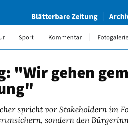
Blätterbare Zeitung
Archi
ur
Sport
Kommentar
Fotogaleri
ng: "Wir gehen gem
tung"
er spricht vor Stakeholdern im Fo
 verunsichern, sondern den Bürgerin