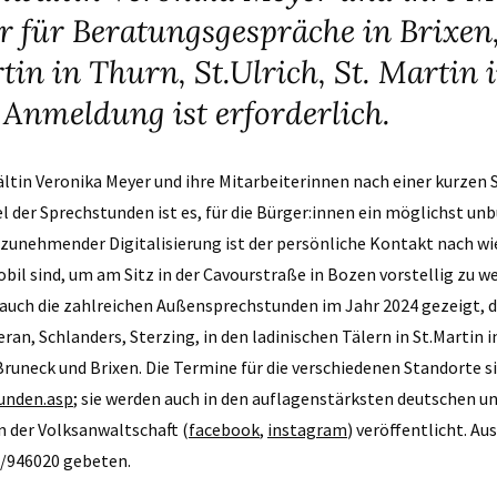
für Beratungsgespräche in Brixen
rtin in Thurn, St.Ulrich, St. Marti
 Anmeldung ist erforderlich.
ltin Veronika Meyer und ihre Mitarbeiterinnen nach einer kurze
l der Sprechstunden ist es, für die Bürger:innen ein möglichst un
zunehmender Digitalisierung ist der persönliche Kontakt nach wie
obil sind, um am Sitz in der Cavourstraße in Bozen vorstellig zu we
uch die zahlreichen Außensprechstunden im Jahr 2024 gezeigt, di
an, Schlanders, Sterzing, in den ladinischen Tälern in St.Martin in 
neck und Brixen. Die Termine für die verschiedenen Standorte si
unden.asp
; sie werden auch in den auflagenstärksten deutschen u
 der Volksanwaltschaft (
facebook
,
instagram
) veröffentlicht. A
/946020 gebeten.