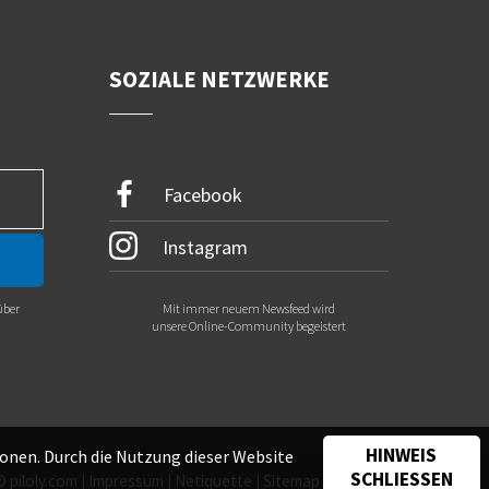
SOZIALE NETZWERKE
Facebook
Instagram
über
Mit immer neuem Newsfeed wird
.
unsere Online-Community begeistert
HINWEIS
onen. Durch die Nutzung dieser Website
SCHLIESSEN
©
piloly.com
|
Impressum
|
Netiquette
|
Sitemap
|
Kontakt