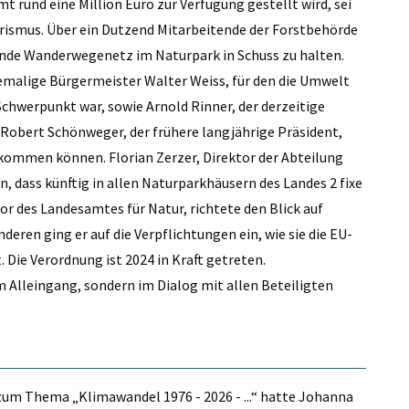
t rund eine Million Euro zur Verfügung gestellt wird, sei
ourismus. Über ein Dutzend Mitarbeitende der Forstbehörde
ende Wanderwegenetz im Naturpark in Schuss zu halten.
hemalige Bürgermeister Walter Weiss, für den die Umwelt
chwerpunkt war, sowie Arnold Rinner, der derzeitige
Robert Schönweger, der frühere langjährige Präsident,
 kommen können. Florian Zerzer, Direktor der Abteilung
 dass künftig in allen Naturparkhäusern des Landes 2 fixe
or des Landesamtes für Natur, richtete den Blick auf
ren ging er auf die Verpflichtungen ein, wie sie die EU-
 Die Verordnung ist 2024 in Kraft getreten.
m Alleingang, sondern im Dialog mit allen Beteiligten
zum Thema „Klimawandel 1976 - 2026 - ...“ hatte Johanna