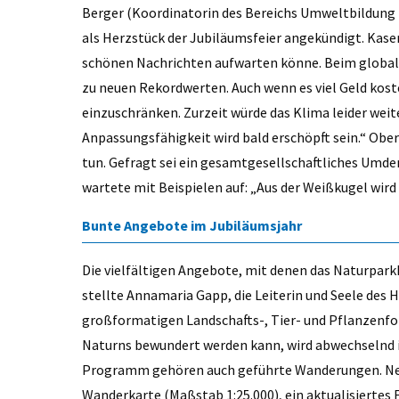
Berger (Koordinatorin des Bereichs Umweltbildung 
als Herzstück der Jubiläumsfeier angekündigt. Kase
schönen Nachrichten aufwarten könne. Beim globa
zu neuen Rekordwerten. Auch wenn es viel Geld kost
einzuschränken. Zurzeit würde das Klima leider weite
Anpassungsfähigkeit wird bald erschöpft sein.“ Ober
tun. Gefragt sei ein gesamtgesellschaftliches Umde
wartete mit Beispielen auf: „Aus der Weißkugel wird
Bunte Angebote im Jubiläumsjahr
Die vielfältigen Angebote, mit denen das Naturpar
stellte Annamaria Gapp, die Leiterin und Seele des H
großformatigen Landschafts-, Tier- und Pflanzenfo
Naturns bewundert werden kann, wird abwechselnd
Programm gehören auch geführte Wanderungen. Neu
Wanderkarte (Maßstab 1:25.000), ein aktualisiertes