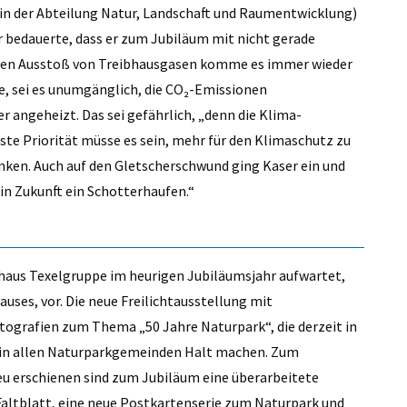
in der Abteilung Natur, Landschaft und Raumentwicklung)
r bedauerte, dass er zum Jubiläum mit nicht gerade
len Ausstoß von Treibhausgasen komme es immer wieder
e, sei es unumgänglich, die CO₂-Emissionen
r angeheizt. Das sei gefährlich, „denn die Klima-
ste Priorität müsse es sein, mehr für den Klimaschutz zu
nken. Auch auf den Gletscherschwund ging Kaser ein und
 in Zukunft ein Schotterhaufen.“
khaus Texelgruppe im heurigen Jubiläumsjahr aufwartet,
auses, vor. Die neue Freilichtausstellung mit
tografien zum Thema „50 Jahre Naturpark“, die derzeit in
 in allen Naturparkgemeinden Halt machen. Zum
 erschienen sind zum Jubiläum eine überarbeitete
 Faltblatt, eine neue Postkartenserie zum Naturpark und