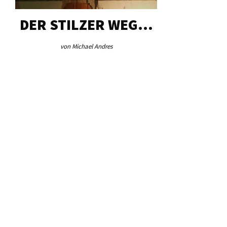
DER STILZER WEG…
AEB VI
von Michael Andres
von Re