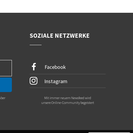
SOZIALE NETZWERKE
Facebook
Instagram
über
Mit immer neuem Newsfeed wird
.
unsere Online-Community begeistert