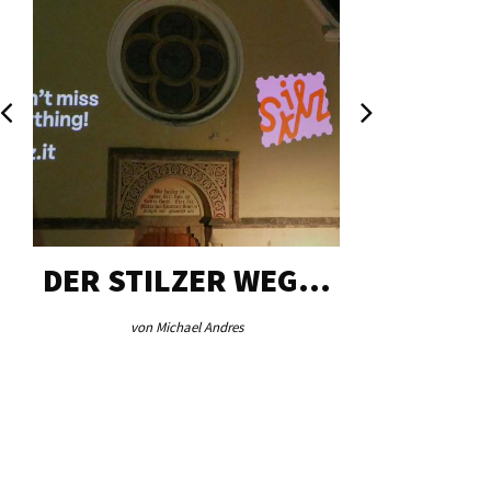
DER STILZER WEG…
AEB VI
von Michael Andres
von Re