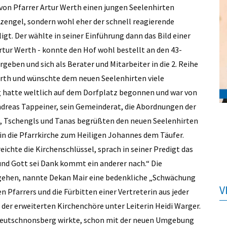
 von Pfarrer Artur Werth einen jungen Seelenhirten
engel, sondern wohl eher der schnell ­reagierende
t. Der wählte in seiner Einführung dann das Bild einer
Artur Werth - konnte den Hof wohl bestellt an den 43-
rgeben und sich als Berater und Mitarbeiter in die 2. Reihe
rth und wünschte dem neuen Seelenhirten viele
ng hatte weltlich auf dem Dorfplatz begonnen und war von
ndreas Tappeiner, sein Gemeinderat, die Abordnungen der
yrs, Tschengls und Tanas begrüßten den neuen Seelenhirten
in die Pfarrkirche zum Heiligen Johannes dem Täufer.
ichte die Kirchenschlüssel, sprach in seiner Predigt das
nd Gott sei Dank kommt ein anderer nach.“ Die
egehen, nannte Dekan Mair eine bedenkliche „Schwächung
V
n Pfarrers und die Fürbitten einer Vertreterin aus jeder
der erweiterten Kirchenchöre unter Leiterin Heidi Warger.
in Deutschnonsberg wirkte, schon mit der neuen Umgebung