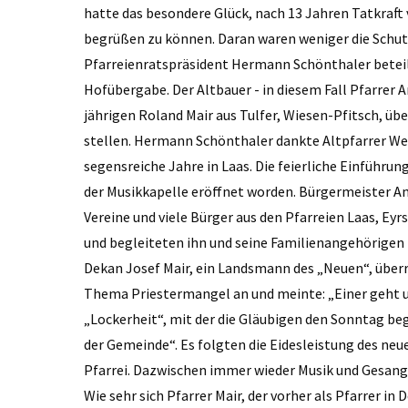
hatte das besondere Glück, nach 13 Jahren Tatkraft
begrüßen zu können. Daran waren weniger die Schutz
Pfarreienratspräsident Hermann Schönthaler beteilig
Hofübergabe. Der Altbauer - in diesem Fall Pfarrer 
jährigen Roland Mair aus Tulfer, Wiesen-Pfitsch, übe
stellen. Hermann Schönthaler dankte Altpfarrer We
segensreiche Jahre in Laas. Die feierliche Einführu
der Musikkapelle eröffnet worden. Bürgermeister A
Vereine und viele Bürger aus den Pfarreien Laas, E
und begleiteten ihn und seine Familienangehörigen 
Dekan Josef Mair, ein Landsmann des „Neuen“, überre
Thema Priestermangel an und meinte: „Einer geht u
„Lockerheit“, mit der die Gläubigen den Sonntag b
der Gemeinde“. Es folgten die Eidesleistung des neue
Pfarrei. Dazwischen immer wieder Musik und Gesang 
Wie sehr sich Pfarrer Mair, der vorher als Pfarrer 