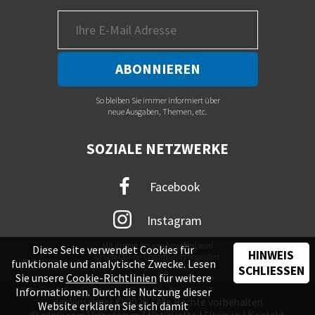
So bleiben Sie immer informiert über
neue Ausgaben, Themen, etc.
SOZIALE NETZWERKE
Facebook
Instagram
Mit immer neuem Newsfeed wird
Diese Seite verwendet Cookies für
HINWEIS
unsere Online-Community begeistert
funktionale und analytische Zwecke. Lesen
SCHLIESSEN
Sie unsere
Cookie-Richtlinien
für weitere
Informationen. Durch die Nutzung dieser
der Vinschger © 2026 - Alle Rechte vorbehalten
Website erklären Sie sich damit