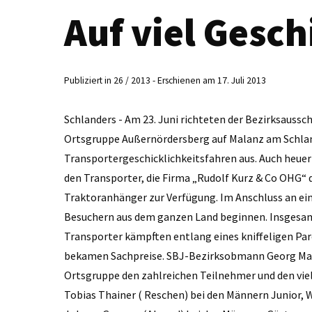
Auf viel Gesch
Publiziert in 26 / 2013 - Erschienen am 17. Juli 2013
Schlanders - Am 23. Juni richteten der Bezirksaussc
Ortsgruppe Außernördersberg auf Malanz am Schlan
Transportergeschicklichkeitsfahren aus. Auch heue
den Transporter, die Firma ­„Rudolf Kurz & Co OHG“
Traktoranhänger zur Verfügung. Im Anschluss an ei
Besuchern aus dem ganzen Land beginnen. Insgesam
Transporter kämpften entlang eines kniffeligen Parc
bekamen Sachpreise. SBJ-Bezirksobmann Georg Man
Ortsgruppe den zahlreichen Teilnehmer und den viel
Tobias Thainer ( Reschen) bei den Männern Junior, 