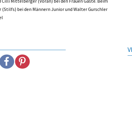
illi Mittelberger (Vöran) bei den Frauen Gäste. Beim
(Stilfs) bei den Männern Junior und Walter Gurschler
el
V