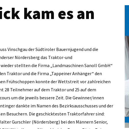
ick kam es an
huss Vinschgau der Südtiroler Bauernjugend und die
derser Nördersberg das Traktor-und
r wieder stellten die Firma „Landmaschinen Sanoll GmbH“
 den Traktor und die Firma „Tappeiner Anhänger“ den
nen Frühschoppen konnte der Wettstreit vor zahlreichen
t 28 Teilnehmer auf dem Traktor und 25 auf dem
ours um die jeweils bessere Zeit. Die Gewinner/innen
tinger dankte im Namen des Bezirksausschusses und der
en Besuchern. Die geschicktesten Traktorfahrer sind:
Walter Gurschler (Nördersberg) bei den Männern Senior,