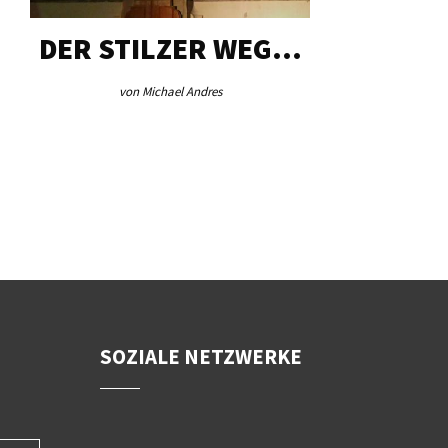
DER STILZER WEG…
AEB VI
von Michael Andres
von Re
SOZIALE NETZWERKE