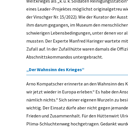
Weltkrieges als „k. u. k. Soldaten Reinigungsstatio
eines Leader-Projektes möglichst originalgetreu w
der Vinschger Nr. 15/2022). Wie der Kurator der Ausst
ihm darum gegangen, im Museum den menschlichen As
schwierigen Lebensbedingungen, unter denen vor al
mussten. Der Experte Manfred Haringer wartete mit D
Zufall auf. In der Zufallhütte waren damals die Offi
Abschnittskommandos untergebracht.
„Der Wahnsinn des Krieges“
Arno Kompatscher erinnerte an den Wahnsinn des Kr
wir jetzt wieder in Europa erleben.“ Es habe den Ans
nämlich nichts.“ Sich seiner eigenen Wurzeln zu besi
wichtig. Der Einsatz dürfe aber nicht gegen jemanden 
Frieden und Zusammenhalt. Für den Hüttenwirt Ulri
Plima-Schluchtenweg hochgetragen. Gedankt wurde b