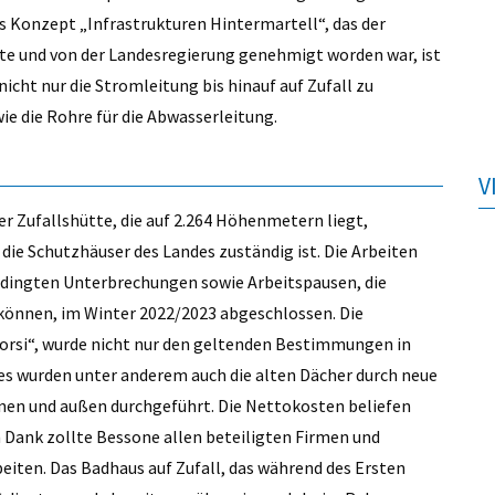
s Konzept „Infrastrukturen Hintermartell“, das der
te und von der Landesregierung genehmigt worden war, ist
cht nur die Stromleitung bis hinauf auf Zufall zu
e die Rohre für die Abwasserleitung.
V
r Zufallshütte, die auf 2.264 Höhenmetern liegt,
 die Schutzhäuser des Landes zuständig ist. Die Arbeiten
edingten Unterbrechungen sowie Arbeitspausen, die
können, im Winter 2022/2023 abgeschlossen. Die
 Corsi“, wurde nicht nur den geltenden Bestimmungen in
es wurden unter anderem auch die alten Dächer durch neue
nen und außen durchgeführt. Die Nettokosten beliefen
n Dank zollte Bessone allen beteiligten Firmen und
eiten. Das Badhaus auf Zufall, das während des Ersten