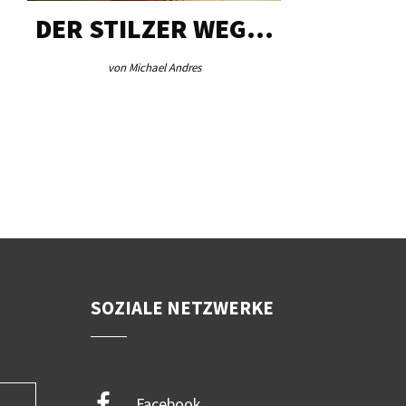
DER STILZER WEG…
AEB VI
von Michael Andres
von Re
SOZIALE NETZWERKE
Facebook