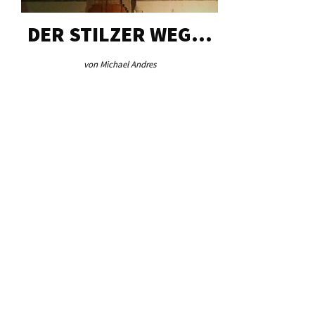
DER STILZER WEG…
AEB VI
von Michael Andres
von Re