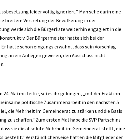
ussbesetzung leider völlig ignoriert.“ Man sehe darin eine
ne breitere Vertretung der Bevölkerung in der
ng werde sich die Bürgerliste weiterhin engagiert in die
konstruktiv. Der Bürgermeister hatte sich bei der
. Er hatte schon eingangs erwähnt, dass sein Vorschlag
fang an ein Anliegen gewesen, den Ausschuss nicht
n.
 24. Mai mitteilte, sei es ihr gelungen, „mit der Fraktion
meinsame politische Zusammenarbeit in den nächsten 5
Ziel, die Mehrheit im Gemeinderat zu stärken und die Basis
ung zu schaffen.“ Zum ersten Mal habe die SVP Partschins
dass sie die absolute Mehrheit im Gemeinderat stellt, eine
 bestellt.“ Verständlicherweise hätten die Mitglieder der