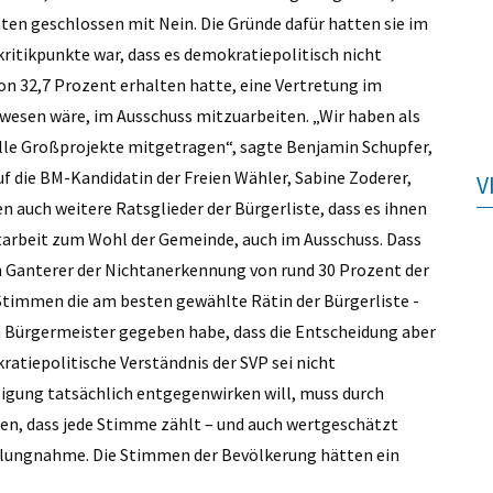
ten geschlossen mit Nein. Die Gründe dafür hatten sie im
ritikpunkte war, dass es demokratiepolitisch nicht
on 32,7 Prozent erhalten hatte, eine Vertretung im
wesen wäre, im Ausschuss mitzuarbeiten. „Wir haben als
alle Großprojekte mitgetragen“, sagte Benjamin Schupfer,
f die BM-Kandidatin der Freien Wähler, Sabine Zoderer,
V
 auch weitere Ratsglieder der Bürgerliste, dass es ihnen
tarbeit zum Wohl der Gemeinde, auch im Ausschuss. Dass
n Ganterer der Nichtanerkennung von rund 30 Prozent der
9 Stimmen die am besten gewählte Rätin der Bürgerliste -
m Bürgermeister gegeben habe, dass die Entscheidung aber
atiepolitische Verständnis der SVP sei nicht
igung tatsächlich entgegenwirken will, muss durch
en, dass jede Stimme zählt – und auch wertgeschätzt
Stellungnahme. Die Stimmen der Bevölkerung hätten ein