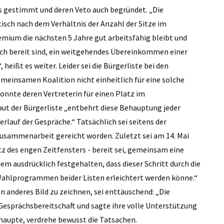
s gestimmt und deren Veto auch begründet. „Die
isch nach dem Verhältnis der Anzahl der Sitze im
emium die nächsten 5 Jahre gut arbeitsfähig bleibt und
uch bereit sind, ein weitgehendes Übereinkommen einer
heißt es weiter. Leider sei die Bürgerliste bei den
meinsamen Koalition nicht einheitlich für eine solche
onnte deren Vertreterin für einen Platz im
ut der Bürgerliste „entbehrt diese Behauptung jeder
rlauf der Gespräche.“ Tatsächlich sei seitens der
 Zusammenarbeit gereicht worden. Zuletzt sei am 14. Mai
z des engen Zeitfensters - bereit sei, gemeinsam eine
m ausdrücklich festgehalten, dass dieser Schritt durch die
Wahlprogrammen beider Listen erleichtert werden könne.“
n anderes Bild zu zeichnen, sei enttäuschend: „Die
Gesprächsbereitschaft und sagte ihre volle Unterstützung
ehaupte, verdrehe bewusst die Tatsachen.