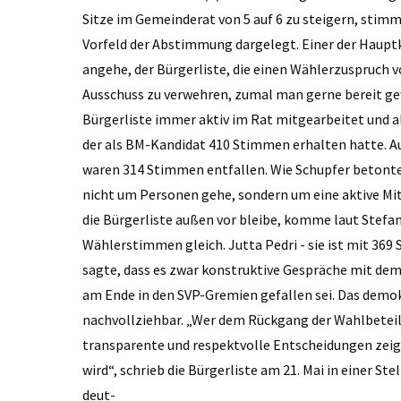
Sitze im Gemeinderat von 5 auf 6 zu steigern, stimm
Vorfeld der Abstimmung dargelegt. Einer der Hauptk
angehe, der Bürgerliste, die einen Wählerzuspruch v
Ausschuss zu verwehren, zumal man gerne bereit ge
Bürgerliste immer aktiv im Rat mitgearbeitet und 
der als BM-Kandidat 410 Stimmen erhalten hatte. Au
waren 314 Stimmen entfallen. Wie Schupfer betonten
nicht um Personen gehe, sondern um eine aktive Mi
die Bürgerliste außen vor bleibe, komme laut Stefa
Wählerstimmen gleich. Jutta Pedri - sie ist mit 36
sagte, dass es zwar konstruktive Gespräche mit de
am Ende in den SVP-Gremien gefallen sei. Das demokr
nachvollziehbar. „Wer dem Rückgang der Wahlbeteil
transparente und respektvolle Entscheidungen zeig
wird“, schrieb die Bürgerliste am 21. Mai in einer 
deut-