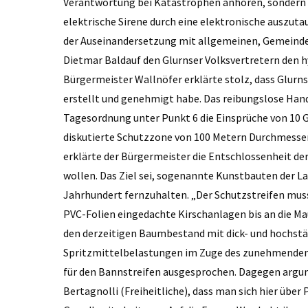
Verantwortung bei Katastrophen anhören, sondern 
elektrische Sirene durch eine elektronische auszuta
der Auseinandersetzung mit allgemeinen, Gemeinde
Dietmar Baldauf den Glurnser Volksvertretern den
Bürgermeister Wallnöfer erklärte stolz, dass Glur
erstellt und genehmigt habe. Das reibungslose Han
Tagesordnung unter Punkt 6 die Einsprüche von 10 G
diskutierte Schutzzone von 100 Metern Durchmesse
erklärte der Bürgermeister die Entschlossenheit de
wollen. Das Ziel sei, sogenannte Kunstbauten der L
Jahrhundert fernzuhalten. „Der Schutzstreifen muss
PVC-Folien eingedachte Kirschanlagen bis an die Ma
den derzeitigen Baumbestand mit dick- und hochs
Spritzmittelbelastungen im Zuge des zunehmenden, 
für den Bannstreifen ausgesprochen. Dagegen argum
Bertagnolli (Freiheitliche), dass man sich hier üb