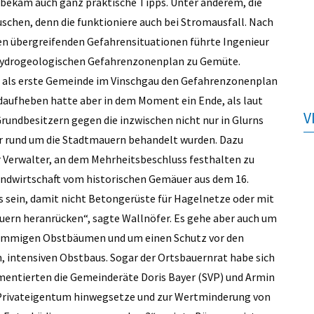
bekam auch ganz praktische Tipps. Unter anderem, die
uschen, denn die funktioniere auch bei Stromausfall. Nach
n übergreifenden Gefahrensituationen führte Ingenieur
 hydrogeologischen Gefahrenzonenplan zu Gemüte.
ns als erste Gemeinde im Vinschgau den Gefahrenzonenplan
daufheben hatte aber in dem Moment ein Ende, als laut
V
rundbesitzern gegen die inzwischen nicht nur in Glurns
r rund um die Stadtmauern behandelt wurden. Dazu
r Verwalter, an dem Mehrheitsbeschluss festhalten zu
andwirtschaft vom historischen Gemäuer aus dem 16.
 sein, damit nicht Betongerüste für Hagelnetze oder mit
uern heranrücken“, sagte Wallnöfer. Es gehe aber auch um
tämmigen Obstbäumen und um einen Schutz vor den
intensiven Obstbaus. Sogar der Ortsbauernrat habe sich
entierten die Gemeinderäte Doris Bayer (SVP) und Armin
er Privateigentum hinwegsetze und zur Wertminderung von