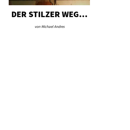
DER STILZER WEG…
AEB VI
von Michael Andres
von Re