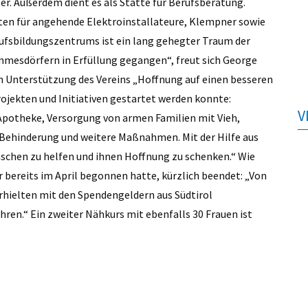
r. Außerdem dient es als Stätte für Berufsberatung.
tten für angehende Elektroinstallateure, Klempner sowie
rufsbildungszentrums ist ein lang gehegter Traum der
esdörfern in Erfüllung gegangen“, freut sich George
en Unterstützung des Vereins „Hoffnung auf einen besseren
ojekten und Initiativen gestartet werden konnte:
V
Apotheke, Versorgung von armen Familien mit Vieh,
Behinderung und weitere Maßnahmen. Mit der Hilfe aus
nschen zu helfen und ihnen Hoffnung zu schenken.“ Wie
r bereits im April begonnen hatte, kürzlich beendet: „Von
erhielten mit den Spendengeldern aus Südtirol
en.“ Ein zweiter Nähkurs mit ebenfalls 30 Frauen ist