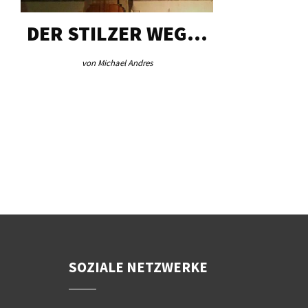
DER STILZER WEG…
AEB VI
von Michael Andres
von Re
SOZIALE NETZWERKE