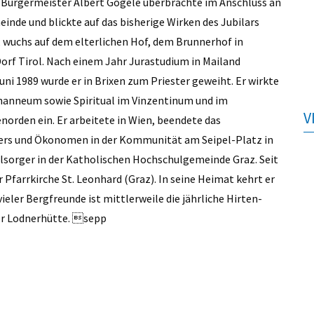
. Bürgermeister Albert Gögele überbrachte im Anschluss an
nde und blickte auf das bisherige Wirken des Jubilars
, wuchs auf dem elterlichen Hof, dem Brunnerhof in
orf Tirol. Nach einem Jahr Jurastudium in Mailand
uni 1989 wurde er in Brixen zum Priester geweiht. Er wirkte
ohanneum sowie Spiritual im Vinzentinum und im
V
enorden ein. Er arbeitete in Wien, beendete das
ers und Ökonomen in der Kommunität am Seipel-Platz in
eelsorger in der Katholischen Hochschulgemeinde Graz. Seit
 Pfarrkirche St. Leonhard (Graz). In seine Heimat kehrt er
eler Bergfreunde ist mittlerweile die jährliche Hirten-
er Lodnerhütte. sepp