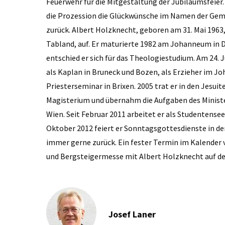
Feuerwehr für die Mitgestaltung der Jubiläumsfeier
die Prozession die Glückwünsche im Namen der Gemei
zurück. Albert Holzknecht, geboren am 31. Mai 1963
Tabland, auf. Er maturierte 1982 am Johanneum in D
entschied er sich für das Theologiestudium. Am 24. J
als Kaplan in Bruneck und Bozen, als Erzieher im J
Priesterseminar in Brixen. 2005 trat er in den Jesuit
Magisterium und übernahm die Aufgaben des Minist
Wien. Seit ­Februar 2011 arbeitet er als Studentens
Oktober 2012 feiert er Sonntagsgottesdienste in der
immer gerne zurück. Ein fester Termin im Kalender vi
und Berg­steigermesse mit Albert Holzknecht auf d
Josef Laner