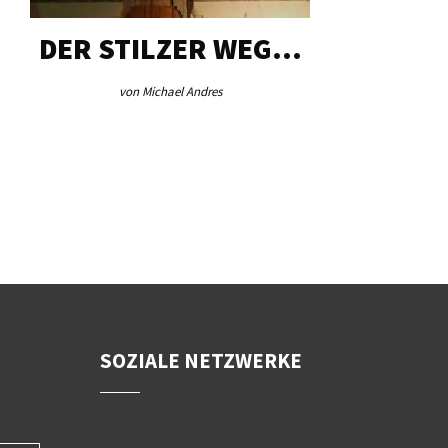
DER STILZER WEG…
AEB VI
von Michael Andres
von Re
SOZIALE NETZWERKE