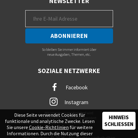
NEWSLETTER
So bleiben Sie immer informiert über
neue Ausgaben, Themen, etc.
SOZIALE NETZWERKE
Facebook
Instagram
Mit immer neuem Newsfeed wird
Diese Seite verwendet Cookies für
HINWEIS
unsere Online-Community begeistert
funktionale und analytische Zwecke. Lesen
SCHLIESSEN
Sie unsere
Cookie-Richtlinien
für weitere
Informationen. Durch die Nutzung dieser
der Vinschger © 2026 - Alle Rechte vorbehalten