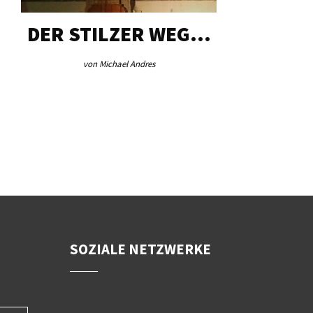
DER STILZER WEG…
AEB VI
von Michael Andres
von Re
SOZIALE NETZWERKE