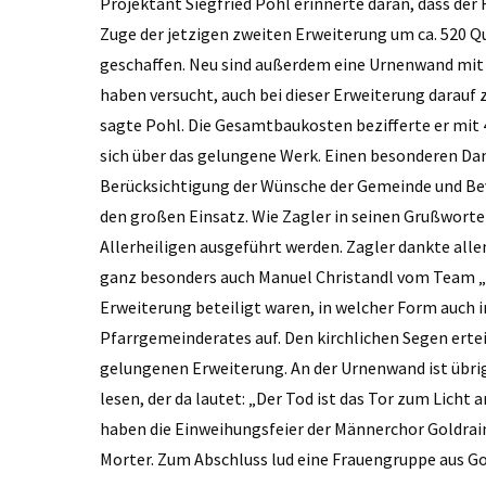
Projektant Siegfried Pohl erinnerte daran, dass der
Zuge der jetzigen zweiten Erweiterung um ca. 520 Q
geschaffen. Neu sind außerdem eine Urnenwand mit 3
haben versucht, auch bei dieser Erweiterung darauf z
sagte Pohl. Die Gesamtbaukosten bezifferte er mit 
sich über das gelungene Werk. Einen besonderen Dank
Berücksichtigung der Wünsche der Gemeinde und Be
den großen Einsatz. Wie Zagler in seinen Grußworten
Allerheiligen ausgeführt werden. Zagler dankte alle
ganz besonders auch Manuel Christandl vom Team „Po
Erweiterung beteiligt waren, in welcher Form auch 
Pfarrgemeinderates auf. Den kirchlichen Segen ertei
gelungenen Erweiterung. An der Urnenwand ist übrigen
lesen, der da lautet: „Der Tod ist das Tor zum Lic
haben die Einweihungsfeier der Männerchor Goldrai
Morter. Zum Abschluss lud eine Frauengruppe aus G