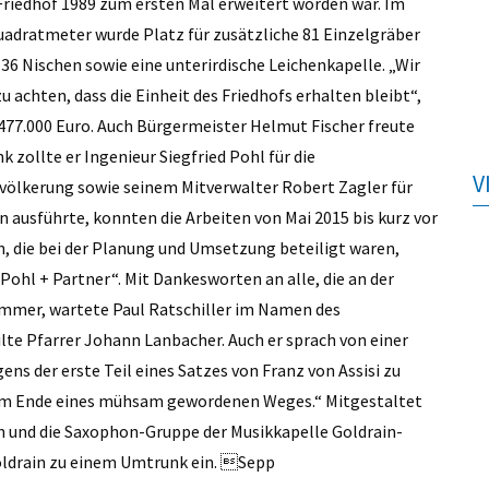
 Friedhof 1989 zum ersten Mal erweitert worden war. Im
uadratmeter wurde Platz für zusätzliche 81 Einzelgräber
6 Nischen sowie eine unterirdische Leichenkapelle. „Wir
u achten, dass die Einheit des Friedhofs erhalten bleibt“,
477.000 Euro. Auch Bürgermeister Helmut Fischer freute
 zollte er Ingenieur Siegfried Pohl für die
V
völkerung sowie seinem Mitverwalter Robert Zagler für
 ausführte, konnten die Arbeiten von Mai 2015 bis kurz vor
n, die bei der Planung und Umsetzung beteiligt waren,
hl + Partner“. Mit Dankes­worten an alle, die an der
immer, wartete Paul Ratschiller im Namen des
lte Pfarrer Johann Lanbacher. Auch er sprach von einer
s der erste Teil eines ­Satzes von Franz von Assisi zu
ht am Ende eines mühsam gewordenen Weges.“ Mitgestaltet
n und die Saxophon-Gruppe der Musikkapelle Goldrain-
oldrain zu einem Umtrunk ein. Sepp