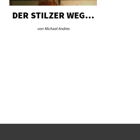
DER STILZER WEG…
AEB VI
von Michael Andres
von Re