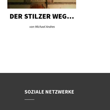
DER STILZER WEG…
AEB VI
von Michael Andres
von Re
SOZIALE NETZWERKE