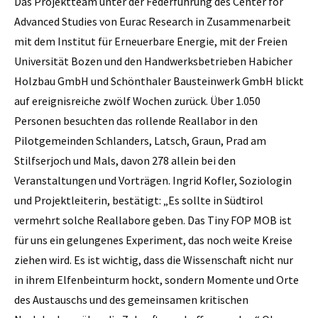
Das Projektteam unter der Federführung des Center for
Advanced Studies von Eurac Research in Zusammenarbeit
mit dem Institut für Erneuerbare Energie, mit der Freien
Universität Bozen und den Handwerksbetrieben Habicher
Holzbau GmbH und Schönthaler Bausteinwerk GmbH blickt
auf ereignisreiche zwölf Wochen zurück. Über 1.050
Personen besuchten das rollende Reallabor in den
Pilotgemeinden Schlanders, Latsch, Graun, Prad am
Stilfserjoch und Mals, davon 278 allein bei den
Veranstaltungen und Vorträgen. Ingrid Kofler, Soziologin
und Projektleiterin, bestätigt: „Es sollte in Südtirol
vermehrt solche Reallabore geben. Das Tiny FOP MOB ist
für uns ein gelungenes Experiment, das noch weite Kreise
ziehen wird. Es ist wichtig, dass die Wissenschaft nicht nur
in ihrem Elfenbeinturm hockt, sondern Momente und Orte
des Austauschs und des gemeinsamen kritischen