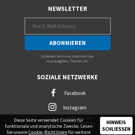
NEWSLETTER
So bleiben Sie immer informiert über
neue Ausgaben, Themen, etc.
SOZIALE NETZWERKE
Facebook
Instagram
Mit immer neuem Newsfeed wird
Diese Seite verwendet Cookies für
HINWEIS
unsere Online-Community begeistert
funktionale und analytische Zwecke. Lesen
SCHLIESSEN
Sie unsere
Cookie-Richtlinien
für weitere